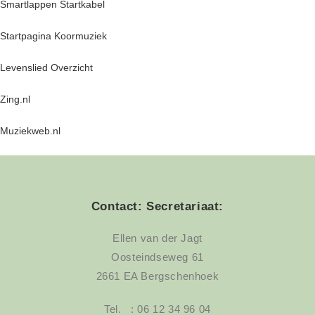
Smartlappen Startkabel
Startpagina Koormuziek
Levenslied Overzicht
Zing.nl
Muziekweb.nl
Contact: Secretariaat:
Ellen van der Jagt
Oosteindseweg 61
2661 EA Bergschenhoek
Tel. : 06 12 34 96 04